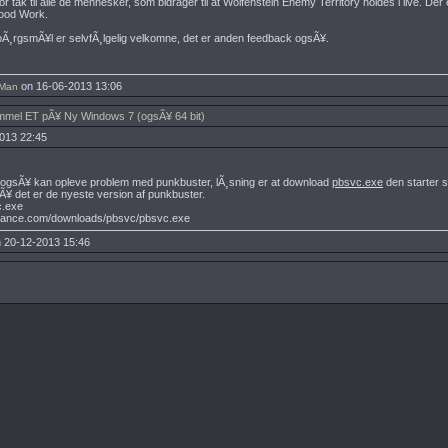
r tak til alle de mennesker, som bidrager til at Wolfenstein Enemy Territory holdes i live. Der 
good Work.
Ã¸rgsmÃ¥l er selvfÃ¸lgelig velkomne, det er anden feedback ogsÃ¥.
on 16-06-2013 13:06
Man
gammel ET pÃ¥ Ny Windows 7 (ogsÃ¥ 64 bit)
013 22:45
an ogsÃ¥ kan opleve problem med punkbuster, lÃ¸sning er at download
pbsvc.exe
den starter s
sÃ¥ det er de nyeste version af punkbuster.
vc.exe
alance.com/downloads/pbsvc/pbsvc.exe
 20-12-2013 15:46