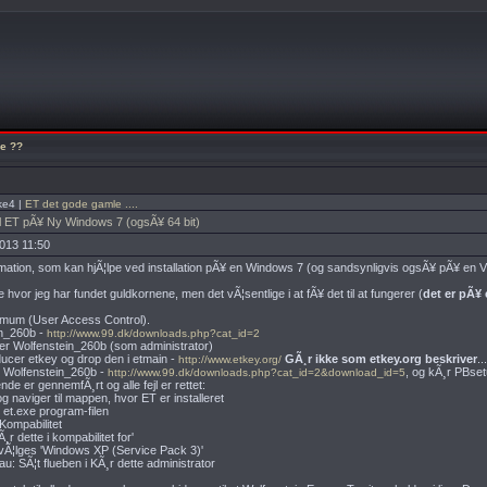
e ??
ke4 |
ET det gode gamle ....
el ET pÃ¥ Ny Windows 7 (ogsÃ¥ 64 bit)
013 11:50
mation, som kan hjÃ¦lpe ved installation pÃ¥ en Windows 7 (og sandsynligvis ogsÃ¥ pÃ¥ en Vi
hvor jeg har fundet guldkornene, men det vÃ¦sentlige i at fÃ¥ det til at fungerer (
det er pÃ¥ 
nimum (User Access Control).
in_260b -
http://www.99.dk/downloads.php?cat_id=2
ler Wolfenstein_260b (som administrator)
ducer etkey og drop den i etmain -
GÃ¸r ikke som etkey.org beskriver
.
http://www.etkey.org/
il Wolfenstein_260b -
, og kÃ¸r PBset
http://www.99.dk/downloads.php?cat_id=2&download_id=5
e er gennemfÃ¸rt og alle fejl er rettet:
 og naviger til mappen, hvor ET er installeret
 et.exe program-filen
Kompabilitet
Ã¸r dette i kompabilitet for'
et vÃ¦lges 'Windows XP (Service Pack 3)'
u: SÃ¦t flueben i KÃ¸r dette administrator