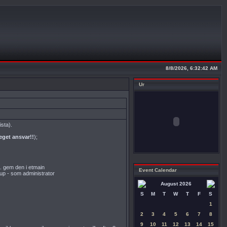
8/8/2026, 6:32:42 AM
Ur
sta).
eget ansvar!!
);
... gem den i etmain
Event Calendar
up - som administrator
August 2026
S
M
T
W
T
F
S
1
2
3
4
5
6
7
8
9
10
11
12
13
14
15