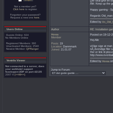
Der skal gÃ¥ en sto
Ã¥r. Keep up the 
Not a member yet?
Click here
to register.
Happy gaming - Sp
Forgotten your password?
Regards Old_man
Request a new one
here
.
Edited by
An_Old_
Users Online
Author
RE: Installation 
Hovsa
Posted on 19-12-2
Guests Online: 624
Member
No Members Online
Hej Alle
Registered Members: 360
Posts:
19
vil lige sige at m
Unactivated Members: 2540
Location:
Danmmark
Newest Member:
QPRanger
nÃ¸dvendige filer 
Joined:
21.01.07
Her er link til pbs
http://www.evenb
Ventrilo Viewer
Edited by
on
Hovsa
Not connected to a server, does
your webhotel support
Jump to Forum:
fsockopen-UDP on port 42135
2007 ©
[>>99<<]