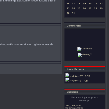
er ikke mange spil, som er sjove at spille efter 8
16
17
18
19
20
21
22
23
24
25
26
27
28
29
30
31
Commercial
elve punkbuster service op og henter selv de
Game Servers
>>99<< ETL BOT
>>99<< ETPUB
Shoutbox
You must login to post a
message.
An_Old_Man
06/07/2024 08:09