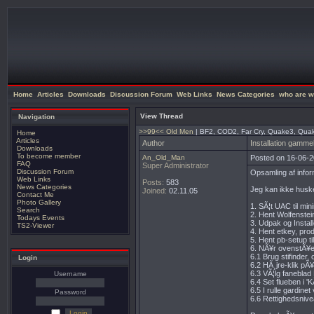
Home
Articles
Downloads
Discussion Forum
Web Links
News Categories
who are w
View Thread
Navigation
>>99<< Old Men
| BF2, COD2, Far Cry, Quake3, Qua
Home
Articles
Author
Installation gamm
Downloads
To become member
An_Old_Man
Posted on 16-06-2
FAQ
Super Administrator
Discussion Forum
Opsamling af infor
Web Links
Posts:
583
News Categories
Jeg kan ikke huske 
Joined:
02.11.05
Contact Me
Photo Gallery
1. SÃ¦t UAC til mi
Search
2. Hent Wolfenste
Todays Events
3. Udpak og Instal
TS2-Viewer
4. Hent etkey, pro
5. Hent pb-setup t
6. NÃ¥r ovenstÃ¥end
6.1 Brug stifinder,
Login
6.2 HÃ¸jre-klik pÃ¥
6.3 VÃ¦lg faneblad 
Username
6.4 Set flueben i 'K
6.5 I rulle gardin
Password
6.6 Rettighedsnivea